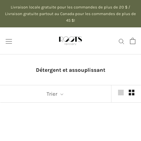
Aller
Livraison locale gratuite pour les commandes de plus de 20 $ /
au
Livraison gratuite partout au Canada pour les commandes de plus de
45 $!
contenu
Détergent et assouplissant
Trier