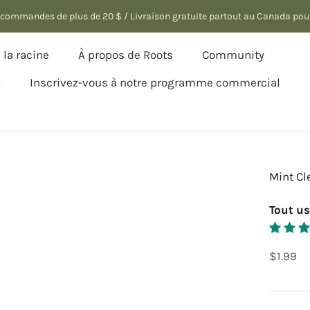
es commandes de plus de 20 $ / Livraison gratuite partout au Canada po
la racine
À propos de Roots
Community
Q
Inscrivez-vous à notre programme commercial
la racine
Q
Inscrivez-vous à notre programme commercial
Mint Cl
Tout u
$1.99