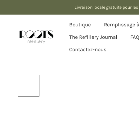
Aller
Livraison locale gratuite pour l
au
contenu
Boutique
Remplissage à 
The Refillery Journal
FA
Contactez-nous
The Refillery Journal
Contactez-nous
Remplissage à 
FA