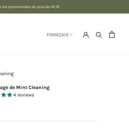
ur les commandes de plus de 45 $!
Langue
FRANÇAIS
eaning
sage de Mint Cleaning
4 reviews