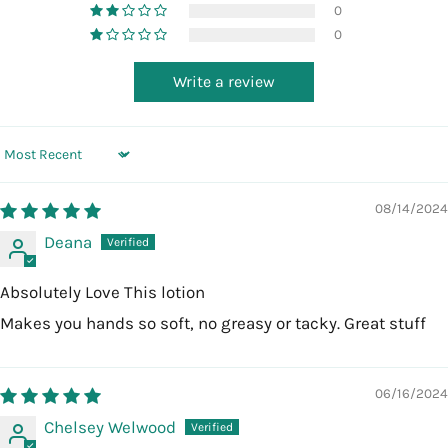
0
0
Write a review
Sort by
08/14/2024
Deana
Absolutely Love This lotion
Makes you hands so soft, no greasy or tacky. Great stuff
06/16/2024
Chelsey Welwood